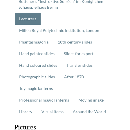
Böttcher's "Instruktive Soiréen" im Königlichen
Schauspielhaus Berlin
Lecturers
Milieu Royal Polytechnic Institution, London
Phantasmagoria
18th century slides
Hand painted slides
Slides for export
Hand coloured slides
Transfer slides
Photographic slides
After 1870
Toy magic lanterns
Professional magic lanterns
Moving image
Library
Visual items
Around the World
Pictures